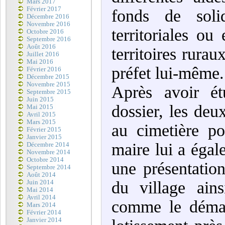
Mars 2017
Février 2017
fonds de solid
Décembre 2016
Novembre 2016
territoriales o
Octobre 2016
Septembre 2016
Août 2016
territoires rurau
Juillet 2016
Mai 2016
préfet lui-même.
Février 2016
Décembre 2015
Novembre 2015
Après avoir ét
Septembre 2015
Juin 2015
dossier, les deu
Mai 2015
Avril 2015
Mars 2015
au cimetière po
Février 2015
Janvier 2015
maire lui a égale
Décembre 2014
Novembre 2014
Octobre 2014
une présentation
Septembre 2014
Août 2014
du village ain
Juin 2014
Mai 2014
Avril 2014
comme le démar
Mars 2014
Février 2014
Janvier 2014