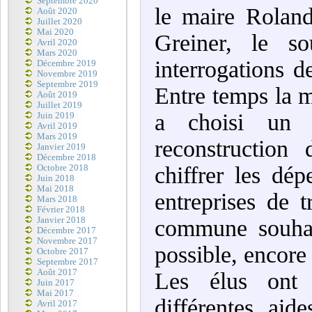
Septembre 2020
le maire Roland
Août 2020
Juillet 2020
Mai 2020
Greiner, le so
Avril 2020
Mars 2020
interrogations d
Décembre 2019
Novembre 2019
Septembre 2019
Entre temps la mu
Août 2019
Juillet 2019
a choisi un 
Juin 2019
Avril 2019
Mars 2019
reconstruction
Janvier 2019
Décembre 2018
chiffrer les dé
Octobre 2018
Juin 2018
Mai 2018
entreprises de 
Mars 2018
Février 2018
Janvier 2018
commune souhait
Décembre 2017
Novembre 2017
possible, encore 
Octobre 2017
Septembre 2017
Août 2017
Les élus ont 
Juin 2017
Mai 2017
différentes aid
Avril 2017