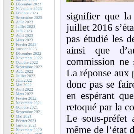
Décembre 2023
Novembre 2023
signifier que l
Octobre 2023
Septembre 2023
Août 2023
juillet 2016 s’éta
Juillet 2023
Juin 2023
pas étudié les
Avril 2023
Mars 2023
Février 2023
ainsi que d’a
Janvier 2023
Décembre 2022
Novembre 2022
commission ne 
Octobre 2022
Septembre 2022
La réponse aux p
Août 2022
Juillet 2022
Juin 2022
donc pas se fair
Mai 2022
Avril 2022
en espérant qu
Mars 2022
Février 2022
Novembre 2021
retoqué par la c
Octobre 2021
Septembre 2021
Le sous-préfet 
Mai 2021
Février 2021
Janvier 2021
même de l’état 
Novembre 2020