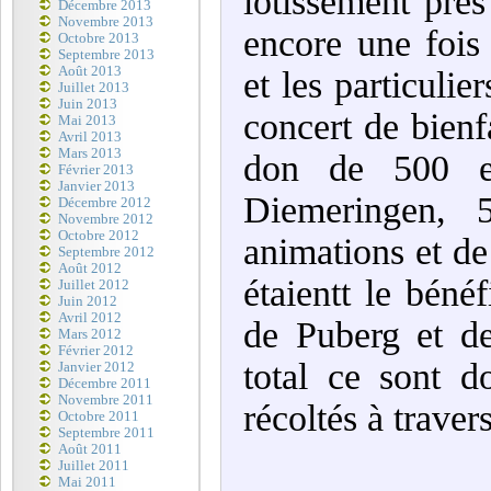
lotissement près
Décembre 2013
Novembre 2013
encore une fois 
Octobre 2013
Septembre 2013
Août 2013
et les particuli
Juillet 2013
Juin 2013
concert de bien
Mai 2013
Avril 2013
Mars 2013
don de 500 eu
Février 2013
Janvier 2013
Diemeringen, 5
Décembre 2012
Novembre 2012
Octobre 2012
animations et d
Septembre 2012
Août 2012
étaientt le bén
Juillet 2012
Juin 2012
Avril 2012
de Puberg et d
Mars 2012
Février 2012
total ce sont 
Janvier 2012
Décembre 2011
Novembre 2011
récoltés à traver
Octobre 2011
Septembre 2011
Août 2011
Juillet 2011
Mai 2011