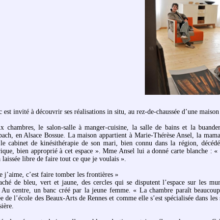
c est invité à découvrir ses réalisations in situ, au rez-de-chaussée d’une maison
x chambres, le salon-salle à manger-cuisine, la salle de bains et la buanderi
bach, en Alsace Bossue. La maison appartient à Marie-Thérèse Ansel, la mam
t le cabinet de kinésithérapie de son mari, bien connu dans la région, décédé
ique, bien approprié à cet espace ». Mme Ansel lui a donné carte blanche : « 
 laissée libre de faire tout ce que je voulais ».
 j’aime, c’est faire tomber les frontières »
ché de bleu, vert et jaune, des cercles qui se disputent l’espace sur les mu
. Au centre, un banc créé par la jeune femme. « La chambre paraît beaucoup
e de l’école des Beaux-Arts de Rennes et comme elle s’est spécialisée dans les 
sière.