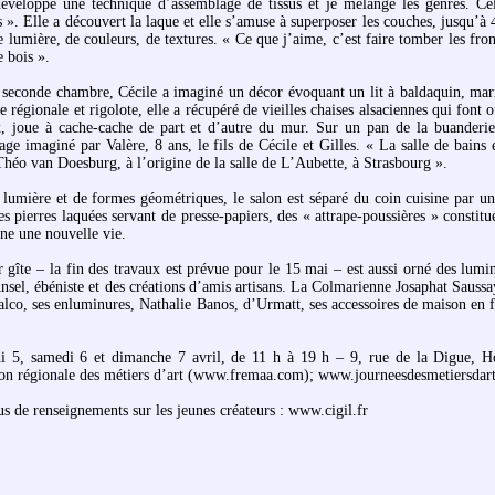
développé une technique d’assemblage de tissus et je mélange les genres. Ce
». Elle a découvert la laque et elle s’amuse à superposer les couches, jusqu’à 4
e lumière, de couleurs, de textures. « Ce que j’aime, c’est faire tomber les front
e bois ».
 seconde chambre, Cécile a imaginé un décor évoquant un lit à baldaquin, maria
e régionale et rigolote, elle a récupéré de vieilles chaises alsaciennes qui font
, joue à cache-cache de part et d’autre du mur. Sur un pan de la buanderie,
age imaginé par Valère, 8 ans, le fils de Cécile et Gilles. « La salle de bai
Théo van Doesburg, à l’origine de la salle de L’Aubette, à Strasbourg ».
 lumière et de formes géométriques, le salon est séparé du coin cuisine par un 
es pierres laquées servant de presse-papiers, des « attrape-poussières » constit
nne une nouvelle vie.
r gîte – la fin des travaux est prévue pour le 15 mai – est aussi orné des lum
Ansel, ébéniste et des créations d’amis artisans. La Colmarienne Josaphat Sauss
alco, ses enluminures, Nathalie Banos, d’Urmatt, ses accessoires de maison en fe
i 5, samedi 6 et dimanche 7 avril, de 11 h à 19 h – 9, rue de la Digue, Ho
ion régionale des métiers d’art (www.fremaa.com); www.journeesdesmetiersdar
us de renseignements sur les jeunes créateurs : www.cigil.fr