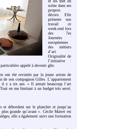
et les met en
scène dans ses
propres
décors. Elle
présente son
travail ce
week-end lors
des 7es
Journées
européennes
des métiers
d’art.
Originalité de
l’initiative :
 particulière appelé à devenir gîte.
e ont été revisités par la jeune artiste de
an de son compagnon Gilles. L’appartement
 il y a six ans. « Il aimait beaucoup l’art
Tout en me limitant à un budget très serré,
rs et débordent sur le plancher et jusqu’au
 plus grande qu’avant ». Cécile Mairet est
sièges, elle a également suivi une formation