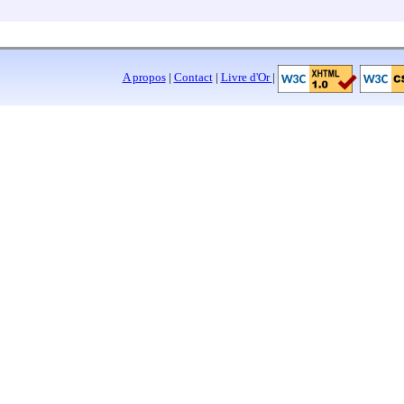
A propos
|
Contact
|
Livre d'Or
|