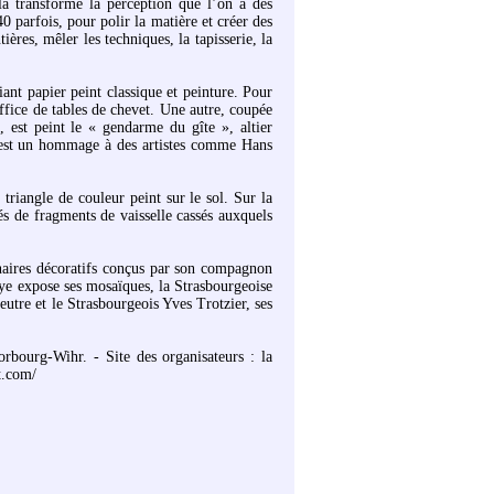
la transforme la perception que l’on a des
0 parfois, pour polir la matière et créer des
ières, mêler les techniques, la tapisserie, la
nt papier peint classique et peinture. Pour
 office de tables de chevet. Une autre, coupée
 est peint le « gendarme du gîte », altier
ns est un hommage à des artistes comme Hans
triangle de couleur peint sur le sol. Sur la
ués de fragments de vaisselle cassés auxquels
inaires décoratifs conçus par son compagnon
aye expose ses mosaïques, la Strasbourgeoise
utre et le Strasbourgeois Yves Trotzier, ses
rbourg-Wihr. - Site des organisateurs : la
t.com/