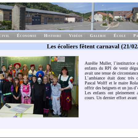
civil
Économie
Histoire
Vidéos
Galerie
École
Pa
Les écoliers fêtent carnaval (21/02
Aurélie Muller, l’institutri
enfants du RPI de venir dégu
avait une tenue de circonstanc
L’ambiance était donc très c
Pascal Wolff et le maire Rola
offrir des beignets et un jus d
Les enfants ont pleinement a
cours. Un dernier effort avant