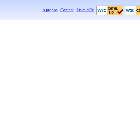
A propos
|
Contact
|
Livre d'Or
|