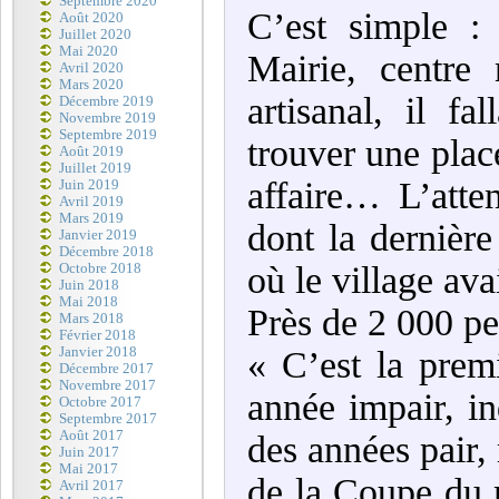
Septembre 2020
C’est simple : 
Août 2020
Juillet 2020
Mai 2020
Mairie, centre
Avril 2020
Mars 2020
artisanal, il fa
Décembre 2019
Novembre 2019
Septembre 2019
trouver une plac
Août 2019
Juillet 2019
affaire… L’atte
Juin 2019
Avril 2019
Mars 2019
dont la dernièr
Janvier 2019
Décembre 2018
où le village ava
Octobre 2018
Juin 2018
Mai 2018
Près de 2 000 pe
Mars 2018
Février 2018
Janvier 2018
« C’est la prem
Décembre 2017
Novembre 2017
année impair, ind
Octobre 2017
Septembre 2017
Août 2017
des années pair, 
Juin 2017
Mai 2017
de la Coupe du 
Avril 2017