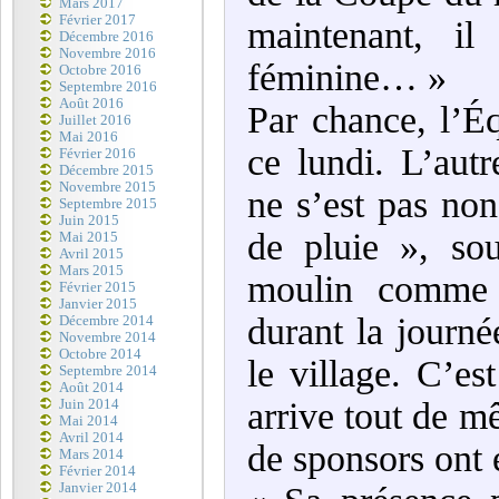
Mars 2017
Février 2017
maintenant, 
Décembre 2016
Novembre 2016
féminine… »
Octobre 2016
Septembre 2016
Août 2016
Par chance, l’É
Juillet 2016
Mai 2016
ce lundi. L’aut
Février 2016
Décembre 2015
Novembre 2015
ne s’est pas no
Septembre 2015
Juin 2015
de pluie », so
Mai 2015
Avril 2015
Mars 2015
moulin comme 
Février 2015
Janvier 2015
durant la journ
Décembre 2014
Novembre 2014
Octobre 2014
le village. C’es
Septembre 2014
Août 2014
arrive tout de m
Juin 2014
Mai 2014
Avril 2014
de sponsors ont 
Mars 2014
Février 2014
Janvier 2014