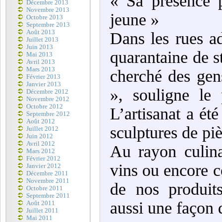
« Sa présence p
Décembre 2013
Novembre 2013
jeune »
Octobre 2013
Septembre 2013
Août 2013
Dans les rues ad
Juillet 2013
Juin 2013
quarantaine de s
Mai 2013
Avril 2013
Mars 2013
cherché des gen
Février 2013
Janvier 2013
», souligne le 
Décembre 2012
Novembre 2012
Octobre 2012
L’artisanat a é
Septembre 2012
Août 2012
sculptures de piè
Juillet 2012
Juin 2012
Avril 2012
Au rayon culinai
Mars 2012
Février 2012
vins ou encore c
Janvier 2012
Décembre 2011
Novembre 2011
de nos produit
Octobre 2011
Septembre 2011
aussi une façon 
Août 2011
Juillet 2011
Mai 2011