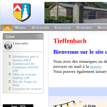
Mairie
Actualités
État-civil
Économie
Histo
Liens
Tieffenbach
Liens utiles
Bienvenue sur le site 
Informations gare et
horaires SNCF
Vous avez des remarques ou de
Communauté des
envoyer un mail à la
mairie
.
Communes HANAU
Vous pouvez également laisser
LPP
Office de tourisme
HANAU LPP
Parc des Vosges du
Nord
Locations de vacances
Aout - 2026