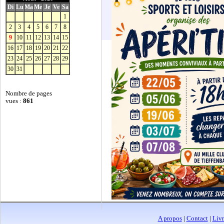
Di
Lu
Ma
Me
Je
Ve
Sa
1
2
3
4
5
6
7
8
9
10
11
12
13
14
15
16
17
18
19
20
21
22
23
24
25
26
27
28
29
30
31
Nombre de pages
vues :
861
A propos
|
Contact
|
Livr