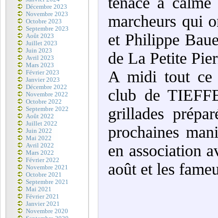
tenace a calmé 
Décembre 2023
Novembre 2023
marcheurs qui o
Octobre 2023
Septembre 2023
et Philippe Bauer
Août 2023
Juillet 2023
Juin 2023
de La Petite Pier
Avril 2023
Mars 2023
A midi tout ce
Février 2023
Janvier 2023
Décembre 2022
club de TIEFF
Novembre 2022
Octobre 2022
grillades prép
Septembre 2022
Août 2022
Juillet 2022
prochaines mani
Juin 2022
Mai 2022
en association a
Avril 2022
Mars 2022
Février 2022
août et les fam
Novembre 2021
Octobre 2021
Septembre 2021
Mai 2021
Février 2021
Janvier 2021
Novembre 2020