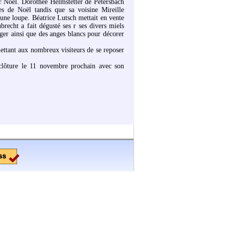
 Noël. Dorothée Helmstetter de Petersbach
nes de Noël tandis que sa voisine Mireille
une loupe. Béatrice Lutsch mettait en vente
recht a fait dégusté ses r ses divers miels
ger ainsi que des anges blancs pour décorer
mettant aux nombreux visiteurs de se reposer
e clôture le 11 novembre prochain avec son