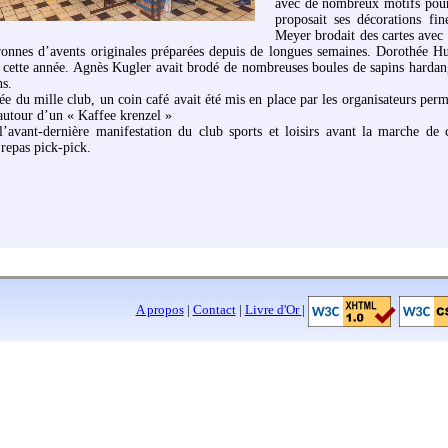
avec de nombreux motifs pour
proposait ses décorations fi
Meyer brodait des cartes avec 
ronnes d’avents originales préparées depuis de longues semaines. Dorothée Hub
s cette année. Agnès Kugler avait brodé de nombreuses boules de sapins hardan
ns.
rée du mille club, un coin café avait été mis en place par les organisateurs per
autour d’un « Kaffee krenzel »
 l’avant-dernière manifestation du club sports et loisirs avant la marche d
repas pick-pick.
A propos
|
Contact
|
Livre d'Or
|