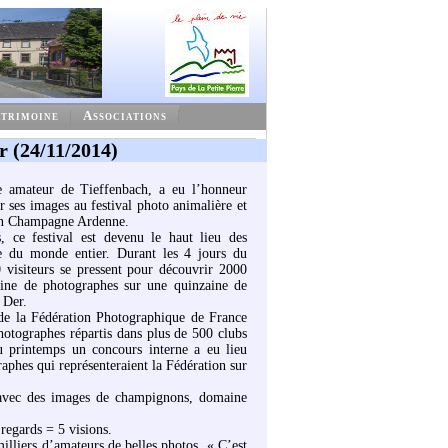
trimoine
Associations
r (24/11/2014)
e amateur de Tieffenbach, a eu l’honneur
r ses images au festival photo animalière et
en Champagne Ardenne.
 ce festival est devenu le haut lieu des
e du monde entier. Durant les 4 jours du
 visiteurs se pressent pour découvrir 2000
aine de photographes sur une quinzaine de
 Der.
e la Fédération Photographique de France
otographes répartis dans plus de 500 clubs
Au printemps un concours interne a eu lieu
raphes qui représenteraient la Fédération sur
avec des images de champignons, domaine
 regards = 5 visions.
milliers d’amateurs de belles photos. « C’est