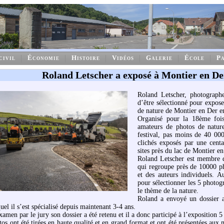
civil
Économie
Histoire
Vidéos
Galerie
École
Pa
Roland Letscher a exposé à Montier en De
Roland Letscher, photograph
d’être sélectionné pour expose
de nature de Montier en Der 
Organisé pour la 18ème fois,
amateurs de photos de natur
festival, pas moins de 40 000
clichés exposés par une cent
sites près du lac de Montier en
Roland Letscher est membre d
qui regroupe près de 10000 ph
et des auteurs individuels. 
pour sélectionner les 5 photog
le thème de la nature.
Roland a envoyé un dossier 
uel il s’est spécialisé depuis maintenant 3-4 ans.
amen par le jury son dossier a été retenu et il a donc participé à l’exposition 5
os ont été tirées en haute qualité et en grand format et ont été présentées aux 