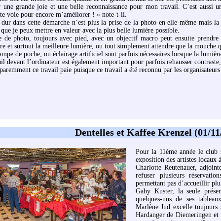
r une grande joie et une belle reconnaissance pour mon travail. C’est aussi
te voie pour encore m’améliorer ! » note-t-il.
 dur dans cette démarche n’est plus la prise de la photo en elle-même mais l
que je peux mettre en valeur avec la plus belle lumière possible.
e de photo, toujours avec pied, avec un objectif macro peut ensuite prendre
ire et surtout la meilleure lumière, ou tout simplement attendre que la mouche q
ampe de poche, ou éclairage artificiel sont parfois nécessaires lorsque la lumière
il devant l’ordinateur est également important pour parfois rehausser contraste,
aremment ce travail paie puisque ce travail a été reconnu par les organisateurs 
Dentelles et Kaffee Krenzel (01/11
Pour la 11ème année le club sp
exposition des artistes locaux 
Charlotte Reutenauer, adjoint
refuser plusieurs réservatio
permettant pas d’accueillir pl
Gaby Kuster, la seule prése
quelques-uns de ses tableaux
Marlène Jud excelle toujours 
Hardanger de Diemeringen et e