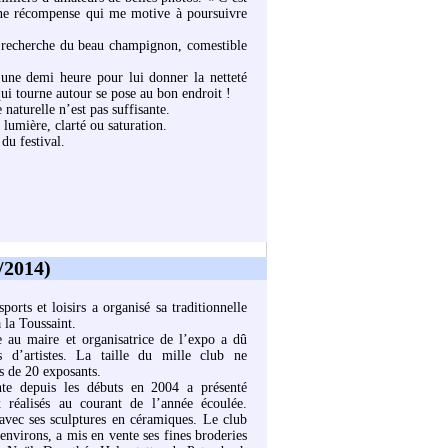
 une récompense qui me motive à poursuivre
a recherche du beau champignon, comestible
 une demi heure pour lui donner la netteté
ui tourne autour se pose au bon endroit !
 naturelle n’est pas suffisante.
 lumière, clarté ou saturation.
du festival.
/2014)
orts et loisirs a organisé sa traditionnelle
à la Toussaint.
e au maire et organisatrice de l’expo a dû
ns d’artistes. La taille du mille club ne
us de 20 exposants.
nte depuis les débuts en 2004 a présenté
 réalisés au courant de l’année écoulée.
avec ses sculptures en céramiques. Le club
nvirons, a mis en vente ses fines broderies