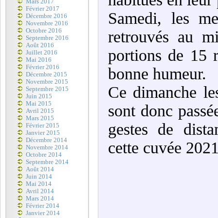
Mars 2017
Février 2017
Samedi, les me
Décembre 2016
Novembre 2016
Octobre 2016
retrouvés au m
Septembre 2016
Août 2016
portions de 15 
Juillet 2016
Mai 2016
Février 2016
bonne humeur.
Décembre 2015
Novembre 2015
Ce dimanche les
Septembre 2015
Juin 2015
Mai 2015
sont donc passée
Avril 2015
Mars 2015
gestes de dista
Février 2015
Janvier 2015
Décembre 2014
cette cuvée 2021 
Novembre 2014
Octobre 2014
Septembre 2014
Août 2014
Juin 2014
Mai 2014
Avril 2014
Mars 2014
Février 2014
Janvier 2014