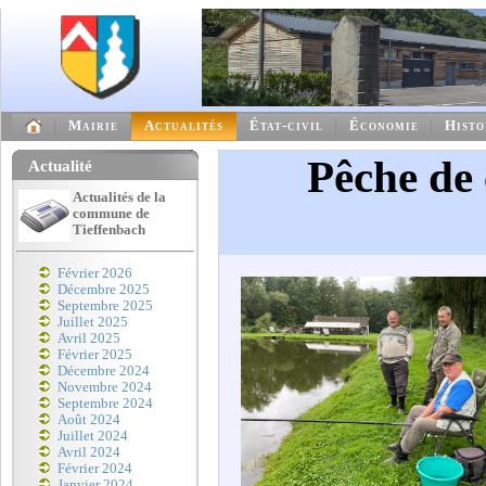
Mairie
Actualités
État-civil
Économie
Histo
Pêche de 
Actualité
Actualités de la
commune de
Tieffenbach
Février 2026
Décembre 2025
Septembre 2025
Juillet 2025
Avril 2025
Février 2025
Décembre 2024
Novembre 2024
Septembre 2024
Août 2024
Juillet 2024
Avril 2024
Février 2024
Janvier 2024