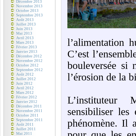
Décembre 2013
Novembre 2013
Octobre 2013
Septembre 2013
Août 2013
Juillet 2013
Juin 2013
Mai 2013
Avril 2013
l’alimentation 
Mars 2013
Février 2013
C’est l’ensemble
Janvier 2013
Décembre 2012
Novembre 2012
bouleversée si 
Octobre 2012
Septembre 2012
l’érosion de la b
Août 2012
Juillet 2012
Juin 2012
Avril 2012
Mars 2012
L’instituteur
Février 2012
Janvier 2012
Décembre 2011
sensibiliser le
Novembre 2011
Octobre 2011
phénomène. Il a
Septembre 2011
Août 2011
Juillet 2011
pour que les en
Mai 2011