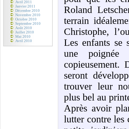
Avril 2011
Janvier 2011
Roland Letsche
Décembre 2010
Novembre 2010
terrain idéaleme
Octobre 2010
Septembre 2010
Août 2010
Christophe, l’o
Juillet 2010
Mai 2010
Les enfants se 
Avril 2010
une poignée 
copieusement. D
seront développ
trouver leur no
plus bel au prin
Après avoir pla
lutter contre le