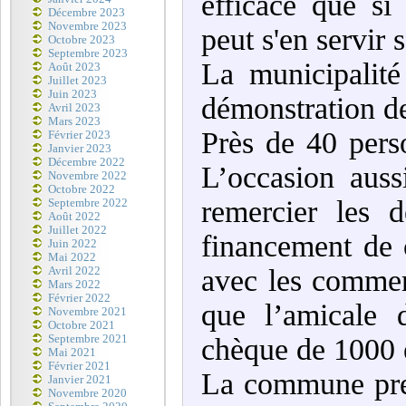
efficace que s
Décembre 2023
Novembre 2023
peut s'en servir
Octobre 2023
Septembre 2023
La municipalit
Août 2023
Juillet 2023
Juin 2023
démonstration de 
Avril 2023
Mars 2023
Près de 40 pers
Février 2023
Janvier 2023
Décembre 2022
L’occasion aus
Novembre 2022
Octobre 2022
remercier les 
Septembre 2022
Août 2022
Juillet 2022
financement de c
Juin 2022
Mai 2022
avec les commerç
Avril 2022
Mars 2022
Février 2022
que l’amicale 
Novembre 2021
Octobre 2021
Septembre 2021
chèque de 1000 e
Mai 2021
Février 2021
La commune pren
Janvier 2021
Novembre 2020