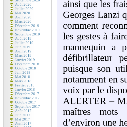
Septembre 2020
ainsi que les frai
Août 2020
Juillet 2020
Georges Lanzi qui
Mai 2020
Avril 2020
Mars 2020
comment reconna
Décembre 2019
Novembre 2019
les gestes à fair
Septembre 2019
Août 2019
Juillet 2019
mannequin a pr
Juin 2019
Avril 2019
défibrillateur 
Mars 2019
Janvier 2019
Décembre 2018
puisque son uti
Octobre 2018
Juin 2018
notamment en sui
Mai 2018
Mars 2018
Février 2018
voix par le dispos
Janvier 2018
Décembre 2017
ALERTER – MA
Novembre 2017
Octobre 2017
Septembre 2017
maîtres mots 
Août 2017
Juin 2017
d’environ une he
Mai 2017
Avril 2017