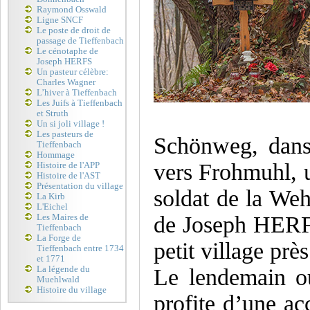
Raymond Osswald
Ligne SNCF
Le poste de droit de
passage de Tieffenbach
Le cénotaphe de
Joseph HERFS
Un pasteur célèbre:
Charles Wagner
L’hiver à Tieffenbach
Les Juifs à Tieffenbach
et Struth
Un si joli village !
Les pasteurs de
Schönweg, dans 
Tieffenbach
Hommage
vers Frohmuhl, u
Histoire de l'APP
Histoire de l'AST
Présentation du village
soldat de la Wehr
La Kirb
L'Eichel
de Joseph HERFS
Les Maires de
Tieffenbach
La Forge de
petit village prè
Tieffenbach entre 1734
et 1771
La légende du
Le lendemain ou
Muehlwald
Histoire du village
profite d’une ac