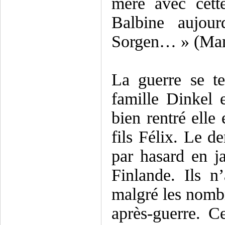
mère avec cett
Balbine aujou
Sorgen… » (Mama
La guerre se t
famille Dinkel 
bien rentré elle 
fils Félix. Le d
par hasard en j
Finlande. Ils n
malgré les nombr
après-guerre. C