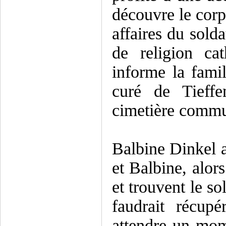
découvre le corps
affaires du sold
de religion ca
informe la fami
curé de Tieffe
cimetière commu
Balbine Dinkel 
et Balbine, alor
et trouvent le so
faudrait récupé
attendre un mom