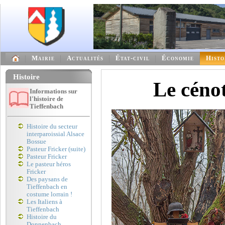
Mairie
Actualités
État-civil
Économie
Histo
Histoire
Le céno
Informations sur
l'histoire de
Tieffenbach
Histoire du secteur
interparoissial Alsace
Bossue
Pasteur Fricker (suite)
Pasteur Fricker
Le pasteur héros
Fricker
Des paysans de
Tieffenbach en
costume lorrain !
Les Italiens à
Tieffenbach
Histoire du
Donnenbach