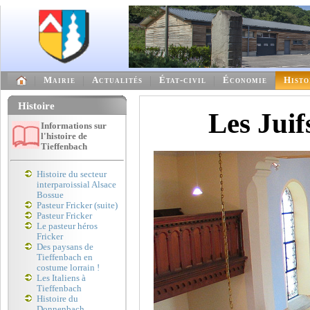
Mairie
Actualités
État-civil
Économie
Histo
Histoire
Les Juif
Informations sur
l'histoire de
Tieffenbach
Histoire du secteur
interparoissial Alsace
Bossue
Pasteur Fricker (suite)
Pasteur Fricker
Le pasteur héros
Fricker
Des paysans de
Tieffenbach en
costume lorrain !
Les Italiens à
Tieffenbach
Histoire du
Donnenbach