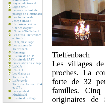
Raymond Osswald
Ligne SNCF
Le poste de droit de
passage de Tieffenbach
Le cénotaphe de
Joseph HERFS
Un pasteur célèbre:
Charles Wagner
L’hiver à Tieffenbach
Les Juifs à Tieffenbach
et Struth
Un si joli village !
Les pasteurs de
Tieffenbach
Tieffenbach
Hommage
Histoire de l'APP
Histoire de l'AST
Les villages de
Présentation du village
La Kirb
proches. La co
L'Eichel
Les Maires de
Tieffenbach
forte de 32 pe
La Forge de
Tieffenbach entre 1734
et 1771
familles. Cinq
La légende du
Muehlwald
originaires de
Histoire du village