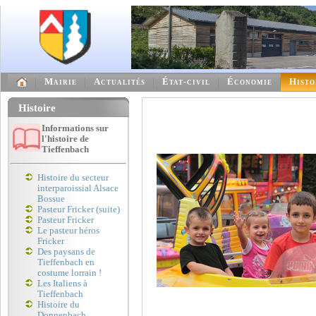
Mairie
Actualités
État-civil
Économie
Histo
Histoire
Informations sur
l'histoire de
Tieffenbach
Histoire du secteur
interparoissial Alsace
Bossue
Pasteur Fricker (suite)
Pasteur Fricker
Le pasteur héros
Fricker
Des paysans de
Tieffenbach en
costume lorrain !
Les Italiens à
Tieffenbach
Histoire du
Donnenbach