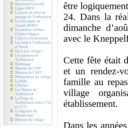
être logiquement
Raymond Osswald
Ligne SNCF
Le poste de droit de
24. Dans la réal
passage de Tieffenbach
Le cénotaphe de
dimanche d’aoû
Joseph HERFS
Un pasteur célèbre:
Charles Wagner
avec le Kneppel
L’hiver à Tieffenbach
Les Juifs à Tieffenbach
et Struth
Un si joli village !
Les pasteurs de
Cette fête était 
Tieffenbach
Hommage
et un rendez-vo
Histoire de l'APP
Histoire de l'AST
Présentation du village
famille au repa
La Kirb
L'Eichel
village organ
Les Maires de
Tieffenbach
La Forge de
établissement.
Tieffenbach entre 1734
et 1771
La légende du
Muehlwald
Histoire du village
Dans les années 