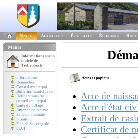
Mairie
Actualités
État-civil
Économie
Histo
Mairie
Démar
Informations sur la
mairie de
Tieffenbach
Informations
Actes et papiers
Démarches
Conseil municipal
Bulletins municipaux
Acte de naiss
Délibérations du
conseil municipal
Acte d'état civ
Carte du village
Antenne collective
Salle communale
Extrait de casi
Situation
Plan de Sauvegarde
Certificat de 
PLUI