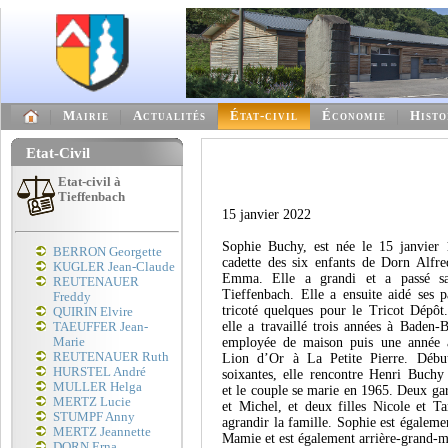
Mairie
Actualités
État-civil
Économie
Histo
Etat-Civil
Etat-civil à
Tieffenbach
15 janvier 2022
Sophie Buchy, est née le 15 janvie
BERRON Georgette
cadette des six enfants de Dorn Alfr
KUGLER Jean-Claude
Emma. Elle a grandi et a passé sa
REUTENAUER
Tieffenbach. Elle a ensuite aidé ses p
Freddy
tricoté quelques pour le Tricot Dépôt.
QUIRIN Elvire
elle a travaillé trois années à Bade
TAEUFFER Jean-
Marie
employée de maison puis une année a
REUTENAUER Ruth
Lion d’Or à La Petite Pierre. Débu
HURSTEL André
soixantes, elle rencontre Henri Buch
MULLER Helga
et le couple se marie en 1965. Deux ga
MERTZ Lucie
et Michel, et deux filles Nicole et Ta
STUMPF Anny
agrandir la famille. Sophie est égaleme
MERTZ Jeannette
Mamie et est également arrière-grand-m
DORN Erna