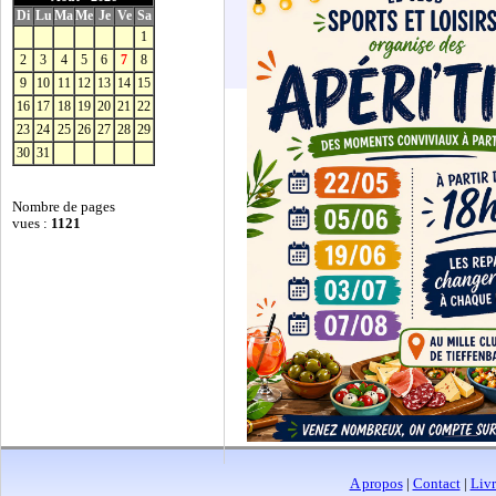
Di
Lu
Ma
Me
Je
Ve
Sa
1
2
3
4
5
6
7
8
9
10
11
12
13
14
15
16
17
18
19
20
21
22
23
24
25
26
27
28
29
30
31
Nombre de pages
vues :
1121
A propos
|
Contact
|
Livr