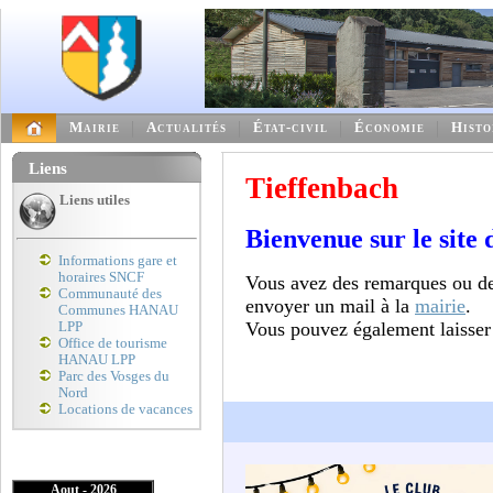
Mairie
Actualités
État-civil
Économie
Histo
Liens
Tieffenbach
Liens utiles
Bienvenue sur le site 
Informations gare et
horaires SNCF
Vous avez des remarques ou de
Communauté des
envoyer un mail à la
mairie
.
Communes HANAU
Vous pouvez également laisser
LPP
Office de tourisme
HANAU LPP
Parc des Vosges du
Nord
Locations de vacances
Aout - 2026