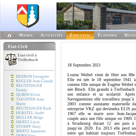
Mairie
Actualités
État-civil
Économie
Histo
Etat-Civil
Etat-civil à
Tieffenbach
18 Septembre 2021
Louise Weibel vient de fêter son 80e 
BERRON Georgette
Elle est née le 18 septembre 1941 à
KUGLER Jean-Claude
comme fille unique de Eugène Weibel e
REUTENAUER
née Bitsch. Elle grandit à Tieffenbach 
Freddy
son enfance et sa scolarité. Aprè
QUIRIN Elvire
Sarreguemines elle travaillera jusqu’à 
TAEUFFER Jean-
Marie
2003 comme assistante maternelle 
REUTENAUER Ruth
entreprise VKZ qui deviendra ELIS par
HURSTEL André
1967 elle se marie avec Jean-Jacqu
MULLER Helga
couple aura une fille unique en 1969. Il
MERTZ Lucie
à Strasbourg durant 12 ans puis à 
STUMPF Anny
jusqu’en 2020. En 2013 elle perd so
MERTZ Jeannette
mère qui habitait toujours Tieffenba
DORN Erna