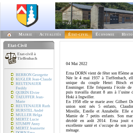
Mairie
Actualités
État-civil
Économie
Histo
Etat-Civil
Etat-civil à
Tieffenbach
04 Mai 2022
Erna DORN vient de fêter son 85ème an
BERRON Georgette
Née le 4 mai 1937 à Tieffenbach, elle
KUGLER Jean-Claude
unique du couple Henri Bitsch et
REUTENAUER
Ensminger. Elle fréquenta l’école de
Freddy
puis travailla durant 8 ans à l’usine 
QUIRIN Elvire
Hoki à Ingwiller.
TAEUFFER Jean-
Marie
En 1958 elle se marie avec Gilbert D
REUTENAUER Ruth
union sont nés 5 enfants, Claudin
HURSTEL André
Mireille, Estelle et Annabelle. Elle 
MULLER Helga
Mamie de 7 petits enfants. Son mari
MERTZ Lucie
décédé en août 2014. Erna jouit e
STUMPF Anny
excellente santé et s’occupe de son jar
MERTZ Jeannette
ménage.
DORN Erna