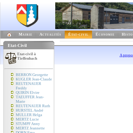
Mairie
Actualités
État-civil
Économie
Histo
Etat-Civil
Etat-civil à
A propo
Tieffenbach
BERRON Georgette
KUGLER Jean-Claude
REUTENAUER
Freddy
QUIRIN Elvire
TAEUFFER Jean-
Marie
REUTENAUER Ruth
HURSTEL André
MULLER Helga
MERTZ Lucie
STUMPF Anny
MERTZ Jeannette
DORN Erna