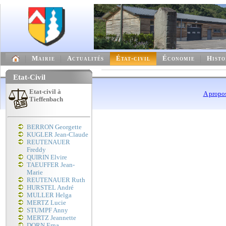
Mairie
Actualités
État-civil
Économie
Histo
Etat-Civil
Etat-civil à
A propo
Tieffenbach
BERRON Georgette
KUGLER Jean-Claude
REUTENAUER
Freddy
QUIRIN Elvire
TAEUFFER Jean-
Marie
REUTENAUER Ruth
HURSTEL André
MULLER Helga
MERTZ Lucie
STUMPF Anny
MERTZ Jeannette
DORN Erna