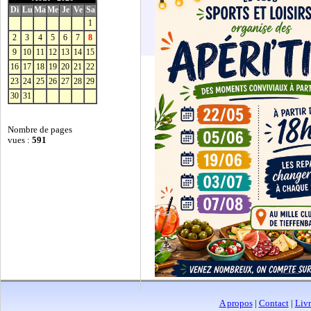
Di
Lu
Ma
Me
Je
Ve
Sa
1
2
3
4
5
6
7
8
9
10
11
12
13
14
15
16
17
18
19
20
21
22
23
24
25
26
27
28
29
30
31
Nombre de pages
vues :
591
A propos
|
Contact
|
Livr