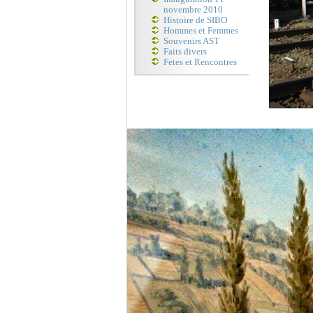
novembre 2010
Histoire de SIBO
Hommes et Femmes
Souvenirs AST
Faits divers
Fetes et Rencontres