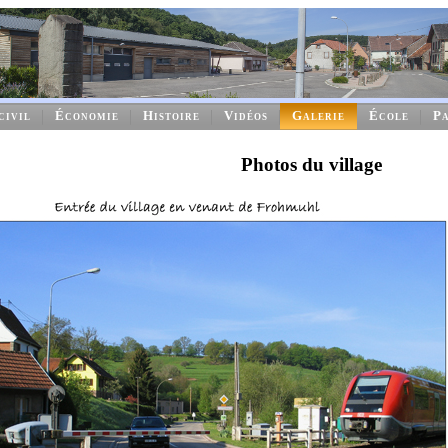
civil
Économie
Histoire
Vidéos
Galerie
École
Pa
Photos du village