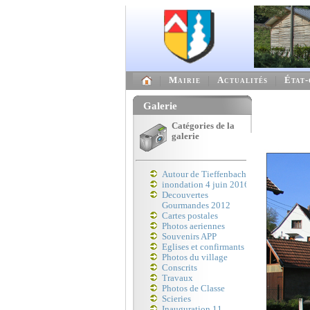
Mairie
Actualités
État-
Galerie
Catégories de la
galerie
Autour de Tieffenbach
inondation 4 juin 2016
Decouvertes
Gourmandes 2012
Cartes postales
Photos aeriennes
Souvenirs APP
Eglises et confirmants
Photos du village
Conscrits
Travaux
Photos de Classe
Scieries
Inauguration 11